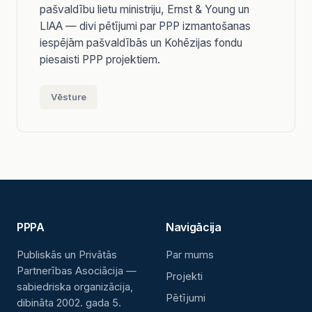
pašvaldību lietu ministriju, Ernst & Young un
LIAA — divi pētījumi par PPP izmantošanas
iespējām pašvaldībās un Kohēzijas fondu
piesaisti PPP projektiem.
Vēsture
PPPA
Navigācija
Publiskās un Privātās
Par mums
Partnerības Asociācija —
Projekti
sabiedriska organizācija,
Pētījumi
dibināta 2002. gada 5.