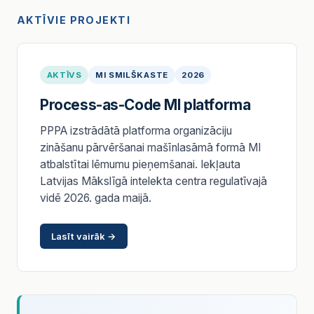
AKTĪVIE PROJEKTI
AKTĪVS
MI SMILŠKASTE
2026
Process-as-Code MI platforma
PPPA izstrādātā platforma organizāciju
zināšanu pārvēršanai mašīnlasāmā formā MI
atbalstītai lēmumu pieņemšanai. Iekļauta
Latvijas Mākslīgā intelekta centra regulatīvajā
vidē 2026. gada maijā.
Lasīt vairāk →