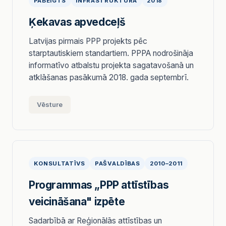
PABEIGTS
INFRASTRUKTŪRA
2018
Ķekavas apvedceļš
Latvijas pirmais PPP projekts pēc
starptautiskiem standartiem. PPPA nodrošināja
informatīvo atbalstu projekta sagatavošanā un
atklāšanas pasākumā 2018. gada septembrī.
Vēsture
KONSULTATĪVS
PAŠVALDĪBAS
2010–2011
Programmas „PPP attīstības
veicināšana" izpēte
Sadarbībā ar Reģionālās attīstības un