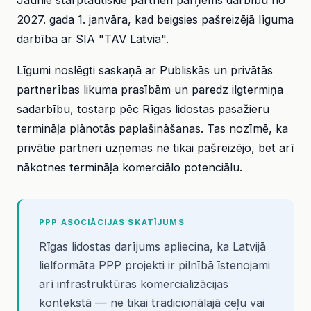
Jaunie starptautiskie partneri pārņems darbību no
2027. gada 1. janvāra, kad beigsies pašreizējā līguma
darbība ar SIA "TAV Latvia".
Līgumi noslēgti saskaņā ar Publiskās un privātās
partnerības likuma prasībām un paredz ilgtermiņa
sadarbību, tostarp pēc Rīgas lidostas pasažieru
termināļa plānotās paplašināšanas. Tas nozīmē, ka
privātie partneri uzņemas ne tikai pašreizējo, bet arī
nākotnes termināļa komerciālo potenciālu.
PPP ASOCIĀCIJAS SKATĪJUMS
Rīgas lidostas darījums apliecina, ka Latvijā
lielformāta PPP projekti ir pilnībā īstenojami
arī infrastruktūras komercializācijas
kontekstā — ne tikai tradicionālajā ceļu vai