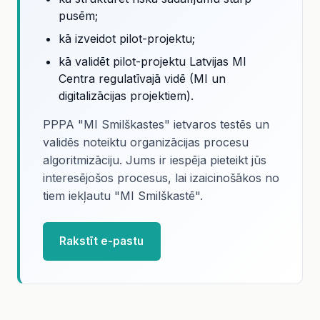
pusēm;
kā izveidot pilot-projektu;
kā validēt pilot-projektu Latvijas MI
Centra regulatīvajā vidē (MI un
digitalizācijas projektiem).
PPPA "MI Smilškastes" ietvaros testēs un
validēs noteiktu organizācijas procesu
algoritmizāciju. Jums ir iespēja pieteikt jūs
interesējošos procesus, lai izaicinošākos no
tiem iekļautu "MI Smilškastē".
Rakstīt e-pastu