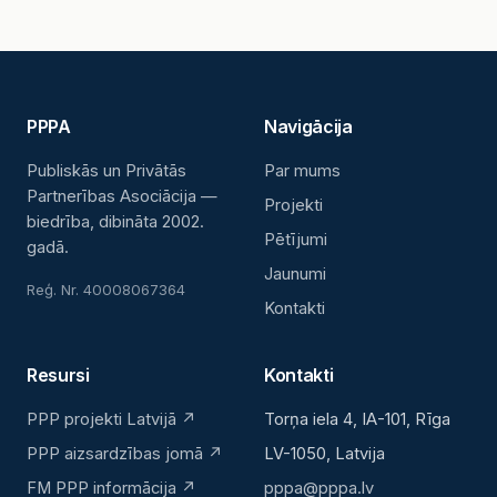
PPPA
Navigācija
Publiskās un Privātās
Par mums
Partnerības Asociācija —
Projekti
biedrība, dibināta 2002.
Pētījumi
gadā.
Jaunumi
Reģ. Nr. 40008067364
Kontakti
Resursi
Kontakti
PPP projekti Latvijā ↗
Torņa iela 4, IA-101, Rīga
PPP aizsardzības jomā ↗
LV-1050, Latvija
FM PPP informācija ↗
pppa@pppa.lv