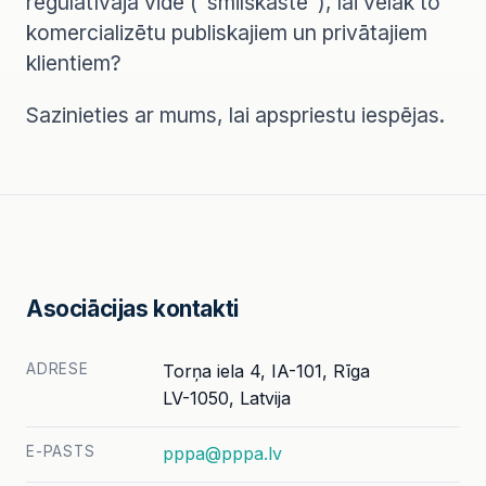
regulatīvajā vidē ("smilškastē"), lai vēlāk to
komercializētu publiskajiem un privātajiem
klientiem?
Sazinieties ar mums, lai apspriestu iespējas.
Asociācijas kontakti
ADRESE
Torņa iela 4, IA-101, Rīga
LV-1050, Latvija
E-PASTS
pppa@pppa.lv