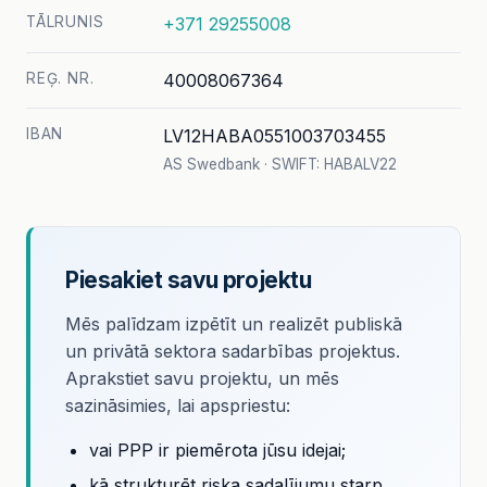
TĀLRUNIS
+371 29255008
REĢ. NR.
40008067364
IBAN
LV12HABA0551003703455
AS Swedbank · SWIFT: HABALV22
Piesakiet savu projektu
Mēs palīdzam izpētīt un realizēt publiskā
un privātā sektora sadarbības projektus.
Aprakstiet savu projektu, un mēs
sazināsimies, lai apspriestu:
vai PPP ir piemērota jūsu idejai;
kā strukturēt riska sadalījumu starp